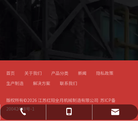
首页
关于我们
产品分类
新闻
隐私政策
生产制造
解决方案
联系我们
版权所有©
2026
江苏红阳全月机械制造有限公司
苏ICP备
20042488号-1
jsxhxytg@163.com
0523-83788826
188 6105 6545
139 0526 9918