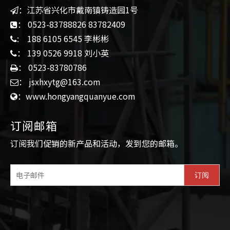
：江苏省兴化市戴南镇铸造园1号

： 0523-83788826 83782409

: 188 6105 6545 李彬彬

： 139 0526 9918 刘小英

： 0523-83780786

： jsxhxytg@163.com

：www.hongyangquanyue.com

订阅邮箱​​
订阅我们促销的新产品和活动，发到您的邮箱。
订阅