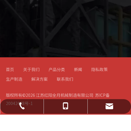
首页
关于我们
产品分类
新闻
隐私政策
生产制造
解决方案
联系我们
版权所有©
2026
江苏红阳全月机械制造有限公司
苏ICP备
20042488号-1
jsxhxytg@163.com
0523-83788826
188 6105 6545
139 0526 9918