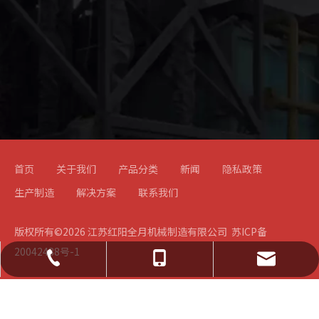
首页
关于我们
产品分类
新闻
隐私政策
生产制造
解决方案
联系我们
版权所有©
2026
江苏红阳全月机械制造有限公司
苏ICP备
20042488号-1
上一条:
jsxhxytg@163.com
0523-83788826
188 6105 6545
下一条:
139 0526 9918