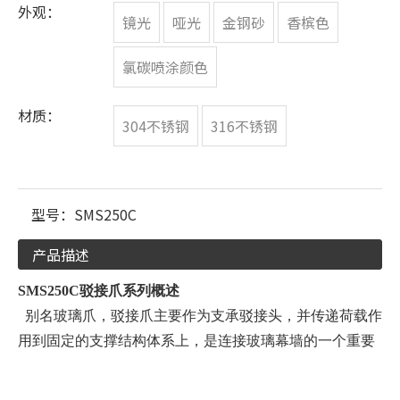
外观：
镜光
哑光
金钢砂
香槟色
氯碳喷涂颜色
材质：
304不锈钢
316不锈钢
型号：
SMS250C
产品描述
SMS250C驳接爪系列概述
别名玻璃爪，驳接爪主要作为支承驳接头，并传递荷载作
用到固定的支撑结构体系上，是连接玻璃幕墙的一个重要
配件。