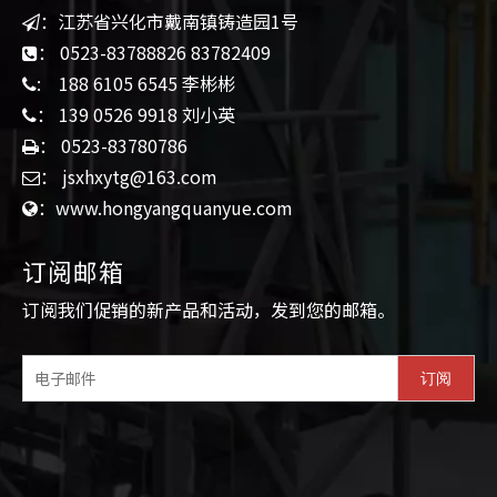
外观：镜光、哑光、金钢砂、香槟色、氯碳喷涂颜色。
：江苏省兴化市戴南镇铸造园1号

材质：304不锈钢、316不锈钢。
： 0523-83788826 83782409

: 188 6105 6545 李彬彬

： 139 0526 9918 刘小英

： 0523-83780786

： jsxhxytg@163.com

：www.hongyangquanyue.com

订阅邮箱​​
订阅我们促销的新产品和活动，发到您的邮箱。
订阅
SMS250C驳接爪系列参数