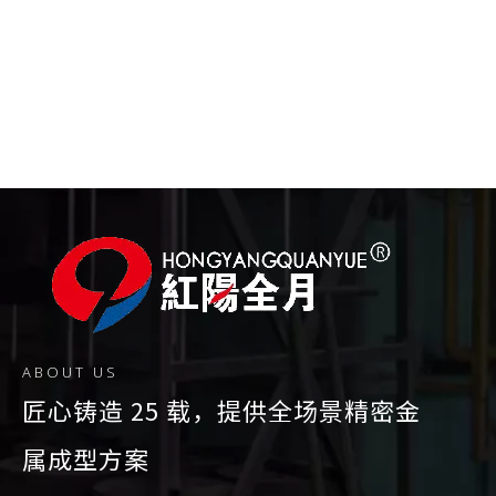
产品用途
驳接爪在玻璃幕墙中就起到了衔接的作用，通过驳接头将
荷载传递给钢结构或其他主体结构上，它的力学性能在此
显得尤为重要。
产品性能说明
使用驳接爪连接的玻璃幕墙外观通透，由于无墙体，采光
好，可使室内空间和室外环境融合。驳接爪支承结构多
样，可满足不同建筑结构和装饰效果的需要。部分驳接爪
件采用球铰连接，具有吸收变
形能力，在安全性上也有很
大的保障。
ABOUT US
常规外形：
匠心铸造 25 载，提供全场景精密金
四爪，三爪，两爪90度，两爪180度，长单爪，短单爪，
K型爪，工字爪等。
属成型方案