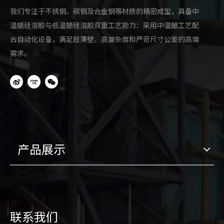
不锈钢驳接爪的套件可分为：
我们专注于不锈钢、碳钢及合金钢等材质的精密成型，具备中
1、四爪驳接爪(套)包括四个驳接头和一个转接件；
温蜡硅溶胶与低温蜡硅溶胶双重工艺能力：采用中温蜡工艺配
2、两爪驳接爪(套)包括90和180含两个驳接头和一个转接
合自动化设备，满足超薄壁、高复杂度和严苛尺寸公差的高端
件；
需求。
3、单八驳接爪(套)包括长单和短单含一个驳接头和一个
拨接爪。
不锈钢驳接爪的安装
驳接头在安装之前要对其螺纹的松紧度，头与胶垫的配合
情况逐一检查。先将驳接头的前部安装在玻璃的固定孔上
产品展示
并拧紧，确保每个驳接头的村垫齐全，使金属和玻璃隔
离，确保玻璃的受力部分为面
接触，并保证锁紧环锁紧密
封。
SMS250C驳接爪系列
联系我们
SMS250C系列为梯形外观设计，适用于90°连接使用。