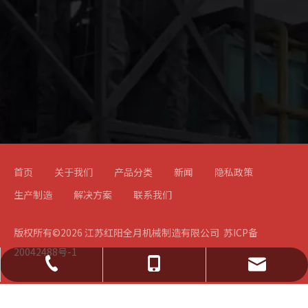
首页
关于我们
产品分类
新闻
隐私政策
生产制造
解决方案
联系我们
版权所有©
2026
江苏红阳全月机械制造有限公司
苏ICP备
20042488号-1
jsxhxytg@163.com
0523-83788826
188 6105 6545
139 0526 9918