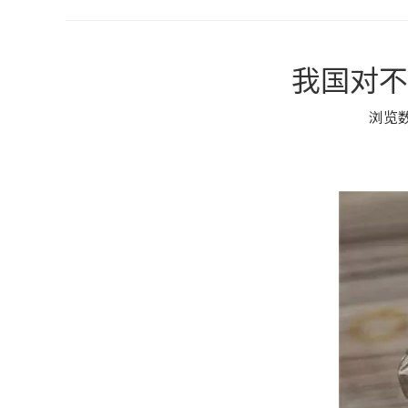
我国对不
浏览
["wechat","weibo","qzone","douban","email"]