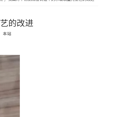
艺的改进
：
本站