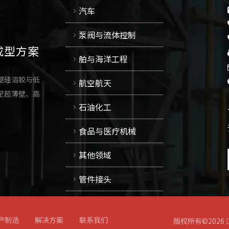
汽车
泵阀与流体控制
成型方案
舶与海洋工程
蜡硅溶胶与低
航空航天
足超薄壁、高
石油化工
食品与医疗机械
其他领域
管件接头
产制造
解决方案
联系我们
版权所有©
2026