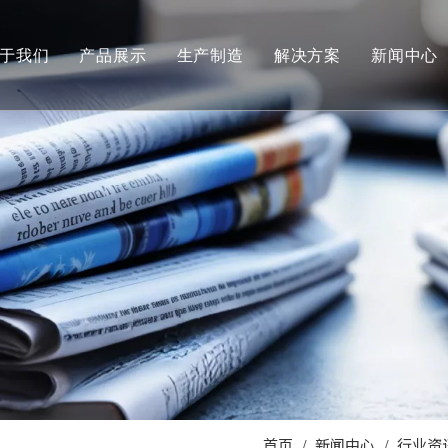
于我们
产品展示
生产制造
解决方案
新闻中心
汽车
公司新
泵阀与流体控制
行业资
舶与海洋工程
航空航天
石油化工
食品与医疗机械
其他领域
管件接头
首页
/
新闻中心
/
行业资