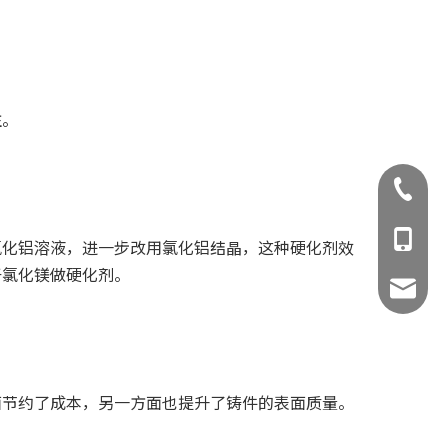
注。
0523-83
188 610
化铝溶液，进一步改用氯化铝结晶，这种硬化剂效
于氯化镁做硬化剂。
139 052
jsxhxy
节约了成本，另一方面也提升了铸件的表面质量。