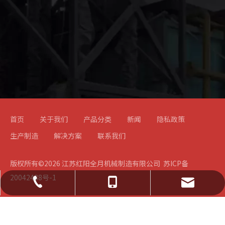
首页
关于我们
产品分类
新闻
隐私政策
生产制造
解决方案
联系我们
版权所有©
2026
江苏红阳全月机械制造有限公司
苏ICP备
20042488号-1
jsxhxytg@163.com
0523-83788826
188 6105 6545
139 0526 9918