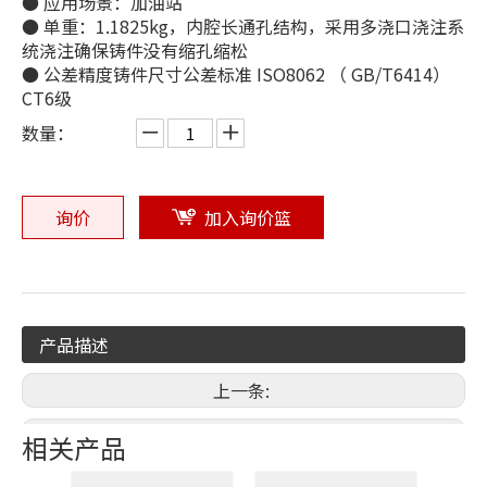
● 应用场景：加油站
● 单重：1.1825kg，内腔长通孔结构，采用多浇口浇注系
统浇注确保铸件没有缩孔缩松
● 公差精度铸件尺寸公差标准 ISO8062 （ GB/T6414）
CT6级
数量：
询价
加入询价篮
产品描述
上一条:
下一条:
相关产品