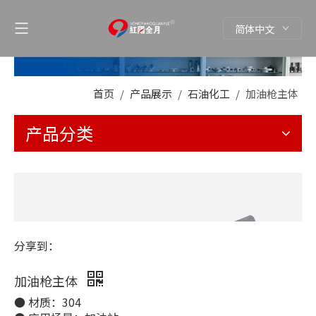
简体中文
首页
/
产品展示
/
石油化工
/
加油枪主体
产品分类
分享到：
加油枪主体
● 材质：304