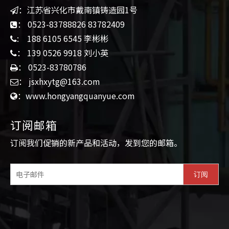
：江苏省兴化市戴南镇铸造园1号

： 0523-83788826 83782409

: 188 6105 6545 李彬彬

： 139 0526 9918 刘小英

： 0523-83780786

： jsxhxytg@163.com

：www.hongyangquanyue.com

订阅邮箱​​
订阅我们促销的新产品和活动，发到您的邮箱。
订阅