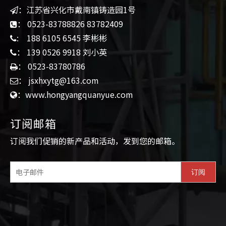
：江苏省兴化市戴南镇铸造园1号

： 0523-83788826 83782409

: 188 6105 6545 李彬彬

： 139 0526 9918 刘小英

： 0523-83780786

： jsxhxytg@163.com

：www.hongyangquanyue.com

订阅邮箱​​
订阅我们促销的新产品和活动，发到您的邮箱。
订阅