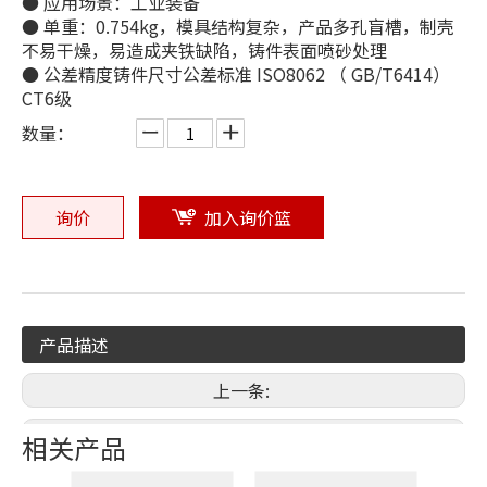
● 应用场景：工业装备
● 单重：0.754kg，模具结构复杂，产品多孔盲槽，制壳
不易干燥，易造成夹铁缺陷，铸件表面喷砂处理
● 公差精度铸件尺寸公差标准 ISO8062 （ GB/T6414）
CT6级
数量：
询价
加入询价篮
产品描述
上一条:
下一条:
相关产品